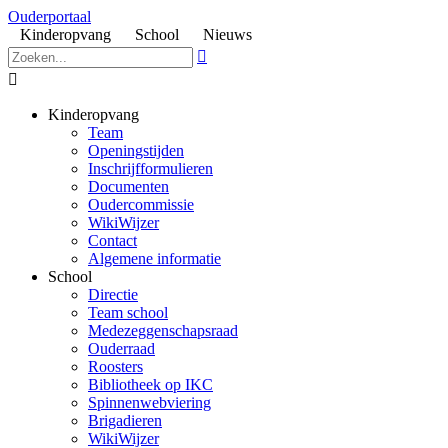
Ouderportaal
Kinderopvang
School
Nieuws


Kinderopvang
Team
Openingstijden
Inschrijfformulieren
Documenten
Oudercommissie
WikiWijzer
Contact
Algemene informatie
School
Directie
Team school
Medezeggenschapsraad
Ouderraad
Roosters
Bibliotheek op IKC
Spinnenwebviering
Brigadieren
WikiWijzer