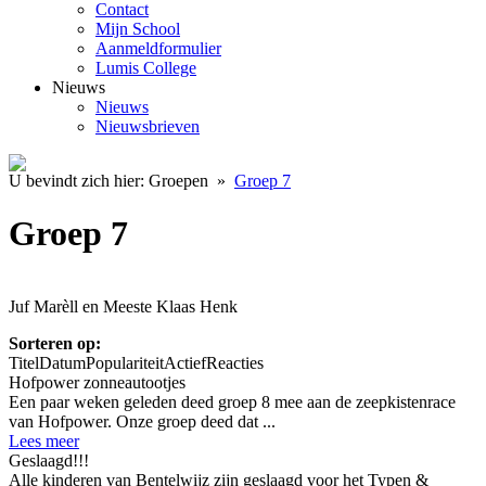
Contact
Mijn School
Aanmeldformulier
Lumis College
Nieuws
Nieuws
Nieuwsbrieven
U bevindt zich hier:
Groepen
»
Groep 7
Groep 7
Juf Marèll en Meeste Klaas Henk
Sorteren op:
Titel
Datum
Populariteit
Actief
Reacties
Hofpower zonneautootjes
Een paar weken geleden deed groep 8 mee aan de zeepkistenrace
van Hofpower. Onze groep deed dat ...
Lees meer
Geslaagd!!!
Alle kinderen van Bentelwijz zijn geslaagd voor het Typen &