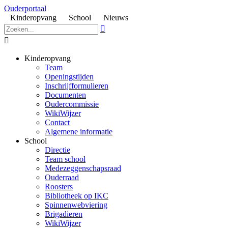
Ouderportaal
Kinderopvang
School
Nieuws


Kinderopvang
Team
Openingstijden
Inschrijfformulieren
Documenten
Oudercommissie
WikiWijzer
Contact
Algemene informatie
School
Directie
Team school
Medezeggenschapsraad
Ouderraad
Roosters
Bibliotheek op IKC
Spinnenwebviering
Brigadieren
WikiWijzer